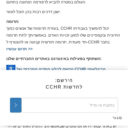
העולם במטרה להביא לרפורמה הנחוצה בתחום.
ישנן דרכים רבות בהן תוכל לעזור.
תרומה:
בעזרת תרומות של אנשים כמוך, CCHR יכול להמשיך בעבודתו
החיונית ובקמפיינים שלו למען זכויות האדם. באפשרותך לתת תרומה
חד פעמית, תרומה חודשית קבועה או להצטרף ל-CCHR כחבר.
תרום עכשיו >>
:
השתתף בפעילות באינטרנט באתרים החברתיים שלנו
הרשם לבלוג המדיה החברתי של CCHR הבינלאומי
הירשם:
עקוב אחרי CCHR בטוויטר!
לחדשות CCHR
תמוך ב-CCHR בפייסבוק
בקר את CCHR ב-MySpace
ואת הפרסומים של CCHR:
הפץ
את קטעי הוידאו
סגור
יש באתר קטעי וידאו ופרסומים שבאפשרותך להפיץ לאחרים על-ידי