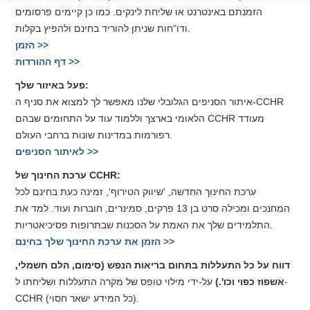
הזמנתם באינטרנט או שליחת לינקים. כמו כן קיימים פרסומים
ודו"חות שניתן להוריד בחינם ולהפיץ בקלות.
הזמן >>
דף ההורדות >>
פעל באיזור שלך:
איתור הסניפים הגלובלי שלנו מאפשר לך למצוא את סניף ה-CCHR
הלאומי בארצך וללמוד עוד על התחומים שבהם CCHR מעודד
רפורמות במדינות שונות ברחבי העולם.
לאיתור הסניפים >>
ערכת החינוך של CCHR:
ערכת החינוך החדשה, 'שיווק הטירוף', זמינה כעת בחינם לכל
המחנכים ומכילה סרט בן 13 פרקים, סמינרים, חוברות ועוד. למד את
התלמידים שלך את האמת על הסכנות שבתרופות פסיכיאטריות.
הזמן את ערכת החינוך שלך בחינם >>
דווח על כל התעללות בתחום בריאות הנפש (סימום, הלם חשמלי,
אשפוז כפוי וכו'.)
על-ידי מילוי טופס של מקרה התעללות ושליחתו ל-
CCHR (כל המידע ישאר חסוי).