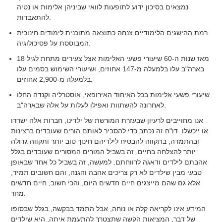
נמצאים בסיכון ידוע לתופעות לוואי שביניהן אלימות או נטיה
להתאבדות.
רמת ההישגים הלימודיים צנחה כתוצאה מתוכנית לימודים חינוכית
המבוססת על פסיכולוגיה.
מאז שנות ה-60 שיעורי פשעי האלימות אצל צעירים מתחת לגיל 18
בארה"ב עלו בלמעלה מ-147 אחוזים, ושיעורי השימוש בסמים עלו
בלמעלה מ-2,900 אחוזים.
שיעורי פשעי אלימות בכל האיחוד האירופאי, אוסטרליה וקנדה החלו
לאחרונה להשתוות ואפילו לעלות על אלה שבארה"ב.
אנו מחוייבים לרעיון שבעזרת המורשת של ילדינו, חברות אלה ישרדו
או ייכשלו. דו"ח זה נכתב כדי להסביר לאותם הורים שעובדים ברצינות
ובהתמדה, בתקווה להבטיח לילדיהם חינוך טוב יותר ותקווה גדולה
יותר להצלחה בחיים. זה בשביל המורים המסורים שעובדים בגלל
אהבתם לילדים ודאגה לרווחתם. למעשה, זה בשביל כל אחד שבאופן
טבעי מבין שילדים לא רק צריכים אהבה והגנה, והם חשובים תמיד,
אלא גם שהם מייצגים חיים חדשים היום, והכי חשוב, חיים חדשים
מחר.
המידע אינו לקריאה קלה או נוחה, אבל התמד בבקשה, בגלל שבסופו
של דבר, המציאות הקשה שתצטרך להתעמת איתה, היא שילדים