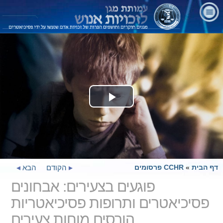
Play
Video
דף הבית
»
CCHR פרסומים
הקודם
הבא
פוגעים בצעירים: אבחונים
פסיכיאטרים ותרופות פסיכיאטריות
הורסים מוחות צעירים.