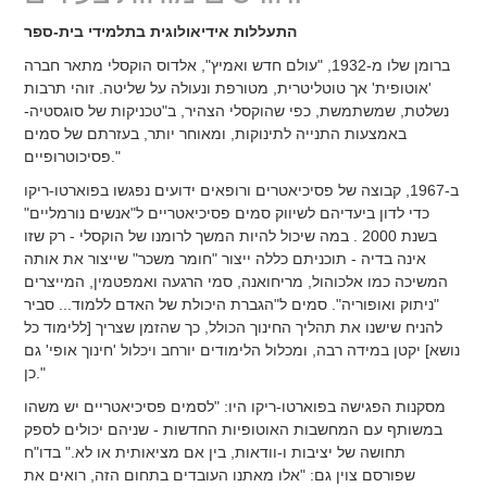
התעללות אידיאולוגית בתלמידי בית-ספר
ברומן שלו מ-1932, "עולם חדש ואמיץ", אלדוס הוקסלי מתאר חברה
'אוטופית' אך טוטליטרית, מטורפת ונעולה על שליטה.
זוהי תרבות
נשלטת, שמשתמשת, כפי שהוקסלי הצהיר, ב"טכניקות של סוגסטיה-
באמצעות התנייה לתינוקות, ומאוחר יותר, בעזרתם של סמים
פסיכוטרופיים."
ב-1967, קבוצה של פסיכיאטרים ורופאים ידועים נפגשו בפוארטו-ריקו
כדי לדון ביעדיהם לשיווק סמים פסיכיאטריים ל"אנשים נורמליים"
בשנת 2000 . במה שיכול להיות המשך לרומנו של הוקסלי - רק שזו
אינה בדיה - תוכניתם כללה ייצור "חומר משכר" שייצור את אותה
המשיכה כמו אלכוהול, מריחואנה, סמי הרגעה ואמפטמין, המייצרים
"ניתוק ואופוריה". סמים ל"הגברת היכולת של האדם ללמוד... סביר
להניח שישנו את תהליך החינוך הכולל, כך שהזמן שצריך [ללימוד כל
נושא] יקטן במידה רבה, ומכלול הלימודים יורחב ויכלול 'חינוך אופי' גם
כן."
מסקנות הפגישה בפוארטו-ריקו היו: "לסמים פסיכיאטריים יש משהו
במשותף עם המחשבות האוטופיות החדשות - שניהם יכולים לספק
תחושה של יציבות ו-וודאות, בין אם מציאותית או לא." בדו"ח
שפורסם צוין גם: "אלו מאתנו העובדים בתחום הזה, רואים את