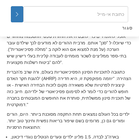
שאלון סינון שמבוסס על התנהגות כבר קיים בהרבה מערכות חינוך.
שאלות פולשניות כמו "עד כמה שעירים האזורים המוצנעים של הוריך
לדעתך?" או שאלות כגון: האם "אתה או מישהו במשפחתך נאנסת או
הוטרדת מינית" הן דבר שבשגרה. סגל התוכנית משתמש ב"תמריצים"
סגור
(שוחד), כמו שוברי מתנה בשובי 5 דולר לשכירת סרטי וידיאו או 'תלושי
אוכל' לתלמידים כדי להבטיח את החזרת טפסי ההסכמה מההורים
כדי שיוכלו ל "סנן" אותם. מרבית ההורים לא מודעים לכך שילדם עובר
הערכה (על מנת למצוא אם הוא לוקה ב "מחלה פסיכיאטרית").
בתי-ספר ממליצים לשכור מומחים לעבודה קלינית בעלי רישיון שיש
להם "ביטוח רשלנות מקצועית".
כתגובה לתוכניות הסינון הפסיכיאטריות בעולם, ורה שרב מ'הברית
להגנת חקר האדם' (AHRP) הצהירה: "יוזמה מפוקפקת זו, היא חדירה
קיצונית לפרטיות שלא משאירה מקום לזכות הבחירה האישית - או
חופש להורים כדי לומר לא לסימום פסיכיאטרי של ילדיהם. חיוב כזה
של תוכנית סינון ממשלתית, סותרת את החופשים המובטחים בחברה
דמוקרטית."
ילדים בכל העולם נמצאים תחת התקפה מסוכנת ביותר. היום, הורים
ומורים גם כן, מרומים בשם שיפור בריאות נפשית וחינוך טוב יותר.
התוצאות הרסניות:
בארה"ב לבדה, 1.5 מליון ילדים ונערים הנוטלים נוגדי דיכאון,