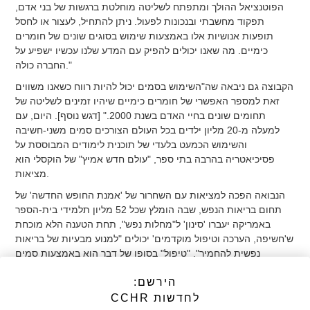
הפוטנציאל ההולך ומתפתח לשליטה מוחלטת ברגשות של בני אדם,
תפקוד מחשבתי ובנכונות לפעול. ניתן להתחיל, לעצור או לחסל
תופעות אנושיות אלו באמצעות שימוש בסוגים שונים של חומרים
כימיים. מה שאנו יכולים להפיק עם המדע שלנו עכשיו ישפיע על
החברה כולה."
הקבוצה גם ניבאה שה"השימוש בסמים יכול להיות רווח כשאנו משווים
זאת למספר האפשרי של חומרים כימיים שיהיו זמינים לשליטה של
תחומים שונים בחיי האדם בשנת 2000."
[דגש נוסף]. היום, עם
למעלה מ-20 מליון ילדים בכל העולם הצורכים סמים משני-חשיבה
והשימוש הכמעט בלעדי של תוכנית לימודים המבוססת על
פסיכיאטריה בהרבה בתי ספר, "עולם חדש אמיץ" של הוקסלי הוא
מציאות.
הנבואה הפכה למציאות עם השחרור של 'אמנת החופש החדשה' של
תחום בריאות הנפש, שבה הומלץ שכל 52 מליון תלמידי בית-הספר
באמריקה יעברו 'סינון' ל"מחלות נפש", תחת הטענה הלא מוכחת
ש'חשיפה, הערכה וטיפול מוקדמים' יכולים "למנוע מבעיות של בריאות
נפשית להחמיר".
"טיפול" בסופו של דבר הוא באמצעות סמים
פסיכאטרים - זה הטיפול היקר ביותר, שיוצר באופן יעיל מטופל לתחום
הירשם:
'בריאות הנפש' לכל החיים - שעליו הממשלה וקופות החולים צריכות
לשלם.
לחדשות CCHR