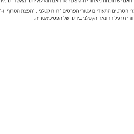
הוכחה מאחורי ה-DSM? או האם הוא לא יותר מאשר תרמית פסיאודו-מדעית מתוחכמת?
רי הסרטים התעודיים עטורי הפרסים ׳רווח קטלני׳, ׳הפצת הטרוף׳ ו-
רי תרגיל ההונאה הקטלני ביותר של הפסיכיאטריה.