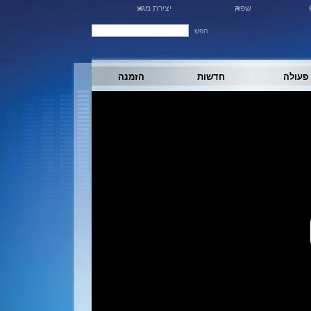
שפה
יצירת מגע
חפש
פעולה
חדשות
הזמנה
V