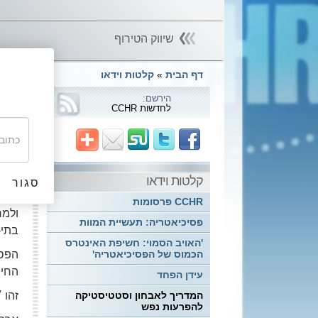
שיווק הטירוף
דף הבית
»
קלטות וידאו
המ
הירשם:
לחדשות CCHR
בי
תרמי
אורכו 943 עמודים והוא מונה 374 ״
קלטות וידאו
סגור
הוא 
CCHR פרסומות
פסיכיאטריה: תעשיית המוות
בתי-
'האויב הסמוי: חשיפת האינטרס
הפסי
הכמוס של הפסיכיאטריה'
החיר
עידן הפחד
זהו ׳
המדריך לאבחון וסטטיסטיקה
להפרעות נפש