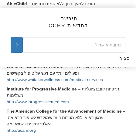
– הורים למען חינוך ללא סמים ותוויות
AbleChild
http://www.ablechild.org
הירשם:
קבוצות שפועלות למען זכויות מטופלים בתחום בריאות הנפש
לחדשות CCHR
– ארגון ללא מטרות רווח שפועל כדי
Mind Freedom International
להשיג זכויות אדם ולספק אלטרנטיבות עבור אנשים שתויגו כבעלי
מגבלות פסיכיאטריות
http://www.mindfreedom.org/about-us
רפואה משלימה/אלטרנטיבית חינם
סגור
– טיפול בריאותי לחיים ארוכים יותר
Whitaker Wellness Institute
ופעילים יותר עם דגש על טיפול בקשישים
http://www.whitakerwellness.com/medical-services
– תרפיות קונבנציונליות
Institute for Progressive Medicine
ומשלימות
http://www.iprogressivemed.com
The American College for the Advancement of Medicine
–
ארגון רפואי ללא מטרות רווח שמוקדש לשיפור הרפואה
האלטרנטיבית והמשלימה
http://acam.org