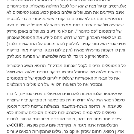
אלטרנטיביים על מנת שהוא יוכל לקבל החלטה מושכלת. פסיכיאטרים
אינם מיידעים את המטופלים שלהם באופן קבוע בנוגע לטיפולים לא
תרופתיים והם גם לא עורכים בדיקות
רפואיות
יסודיות כדי להבטיח
שהבעיה של אדם אינה נובעת ממצב רפואי לא מטופל שיוצר תופעה
של סימפטום "פסיכיאטרי". הם לא מיידעים מטופלים באופן מדויק
בנוגע לאופי האבחון, דבר שידרוש מהם ליידע את המטופל שאבחון
פסיכיאטרי הוא סובייקטיבי לחלוטין (הוא מבוסס על התנהגויות בלבד)
ואין לו תקפות מדעית/רפואית (אין צילום רנטגן, סריקות מוח, בדיקות
לחוסר איזון כימי כדי להוכיח שלמישהו יש הפרעה מנטלית).
כל המטופלים צריכים לקבל "אבחנה מבדלת". הרופא משיג היסטוריה
רפואית מלאה של המטופל ומבצע בדיקה גופנית מלאה. הוא שולל
את כל הבעיות האפשריות שעלולות לגרום לאוסף של סימפטומים
ומסביר את כל תופעות הלוואי של הטיפולים המומלצים.
יש אינספור אלטרנטיבות לאבחונים ולטיפולים פסיכיאטריים, לרבות
טיפול רפואי רגיל שלא דורש תווית פסיכיאטרית סובייקטיבית שיוצרת
סטיגמה, או תרופה משנת-מחשבה. ממשלות צריכות לתמוך ולממן
טיפולים ללא סמים כאלטרנטיבות לסמים מסוכנים שהוכחו כלא
יעילים יותר מתרופת דמה, ויותר מסוכנים מרוב סמי הרחוב. למרות
ש-CCHR הבינלאומית אינה מגנה או מקדמת שום עוסק מקצועי,
ארגון רפואי, תחום עיסוק או קבוצה, גילינו שהמקורות הבאים עוזרים