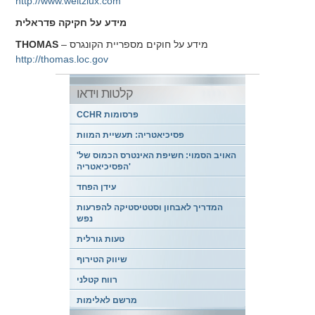
http://www.weitzlux.com
מידע על חקיקה פדראלית
– מידע על חוקים מספריית הקונגרס
THOMAS
http://thomas.loc.gov
קלטות וידאו
CCHR פרסומות
פסיכיאטריה: תעשיית המוות
'האויב הסמוי: חשיפת האינטרס הכמוס של
הפסיכיאטריה'
עידן הפחד
המדריך לאבחון וסטטיסטיקה להפרעות
נפש
טעות גורלית
שיווק הטירוף
רווח קטלני
מרשם לאלימות