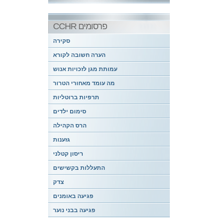
CCHR פרסומים
סקירה
הערה חשובה לקורא
עמותת מגן לזכויות אנוש
מה עומד מאחורי הטרור
תרפיות ברוטליות
סימום ילדים
הרס הקהילה
גזענות
ריסון קטלני
התעללות בקשישים
צדק
פגיעה באומנים
פגיעה בבני נוער