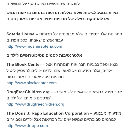
לאנשים שמחפשים מידע נוסף על הנושאים:
מידע בנוגע לגישות שלא כוללות תרופות בתחום בריאות הנפש
ו/או להפסקת נטילה של תרופות פסיכיאטריות באופן בטוח
פתרונות אלטרנטיביים שלא מבוססים על תרופות
Soteria House –
עבור אנשים שאבחנו כסכיזופרנים
http://www.moshersoteria.com
אלטרנטיבות לסמים פסיכוטרופיים לילדים
– מצא וטפל בבעיות הבריאות הנסתרות אצל
The Block Center
ילדים, וגלה מידע בנוגע לאופן שבו ילדים יכולים להפסיק ליטול
תרופות פסיכיאטריות באופן בטוח
http://www.blockcenter.com
– אתר מידע בנושאים שנוגעים לשימוש ב-
DrugFreeChildren.org
"מרסנים כימיים" על ילדים
http://www.drugfreechildren.org
– מידע חיוני בנוגע
The Doris J. Rapp Education Corporation
לגורמים סביבתיים שמשפיעים על הבריאות אצל ילדים ומבוגרים
http://www.drrapp.com