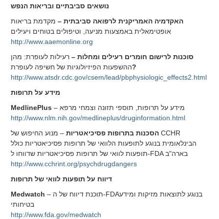
נושאים סביבתיים ובריאות הנפש
האקדמיה האמריקנית לרפואה סביבתית
–
מקדמת בריאות
אופטימאלית באמצעות מניעה, וטיפולים בטוחים ויעילים
http://www.aaemonline.org
סוכנות לרישום חומרים רעילים ומחלות
–
רעילות לעופרת: מהן
?
ההשפעות הפיזיולוגיות של חשיפה לעופרת
http://www.atsdr.cdc.gov/csem/lead/pbphysiologic_effects2.html
מידע על תרופות
– מידע על תרופות, תוספי תזונה וצמחי מרפא
MedlinePlus
http://www.nlm.nih.gov/medlineplus/druginformation.html
הסכנות בתרופות פסיכיאטריות
– מנוע החיפוש של CCHR
הבינלאומית בנוגע לתופעות הלוואי של תרופות פסיכיאטריות כולל
תופעות לוואי של תרופות פסיכיאטריות שדווחו ל-FDA בארה"ב
http://www.cchrint.org/psychdrugdangers
דיווח על תופעות לוואי של תרופות
– תוכנת דיווח של ה-FDAבנוגע לתוצאות מזיקות ומידע
Medwatch
בטיחותי
http://www.fda.gov/medwatch