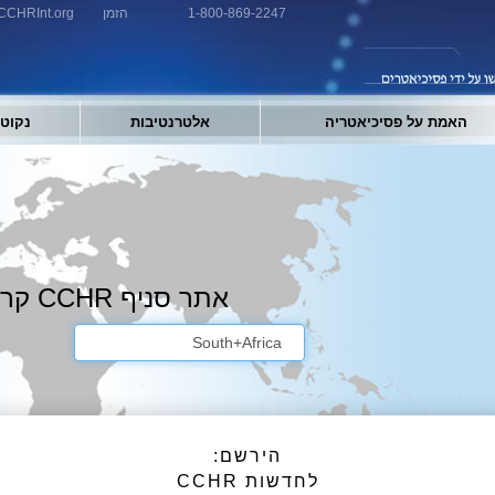
1-800-869-2247
הזמן
CCHRInt.org
האמת על פסיכיאטריה
אלטרנטיבות
נקוט 
אתר סניף CCHR קרוב אליך
הירשם:
לחדשות CCHR