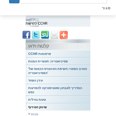
הקודם
הבא
סגור
התמכרות ותלות
הירשם:
לחדשות CCHR
קלטות וידאו
CCHR פרסומות
פסיכיאטריה: תעשיית המוות
'האויב הסמוי: חשיפת האינטרס הכמוס של
הפסיכיאטריה'
עידן הפחד
המדריך לאבחון וסטטיסטיקה להפרעות
נפש
טעות גורלית
שיווק הטירוף
מבוא