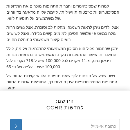
למרות שפסיכיאטרים וחברות התרופות מוכרים את התרופות
הפסיכוטרופיות כ-"בטוחות ויעילות", קיימת עלייה מדאיגה בדיווחים
של משתמשים על תופעות לוואי.
אצל ילדים ניתן לראות השמנה, מחלות לב וסוכרת. אצל נשים הרות
עולה כמעט פי שלושה הסיכון למומים קשים בלידה. ואצל קשישים
רואים קיצור משמעותי בתוחלת החיים.
יתכן שהחמור מכול הוא הסיכון המשמעותי להתנהגות אלימה, כולל
התאבדות. שיעור ההתאבדות בקרב המשתמשים בתרופות נוגדות
דיכאון מזנק מ-11 מקרים לכל 100,000 איש ל-718 מקרים לכל
100,000 איש – עלייה של פי 65.
וישנן שפע של הוכחות לכך שאם תופעות הלוואי קצרות הטווח של
התרופות הפסיכוטרופיות אינן פוגעות בך, התופעות ארוכות הטווח
יפגעו.
הסיכוי הממשי לתופעות לוואי משמעותיות, בין אם ארוכות טווח או
הירשם:
קצרות טווח, צריך לגרום לכל מי שחושב לקחת תרופות פסיכוטרופיות
לחדשות CCHR
לשקול את צעדיו.
אך מה לגבי אלו שכבר לוקחים אותן ולא מצליחים להפסיק למרות
נסיונות חוזרים ונשנים?