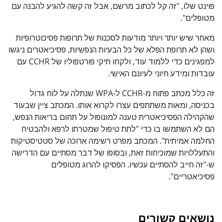
פוינט שלו, "זה קל לכתוב מרשם, אבל זה קשה להגיע להבנה עם
מטופלים".
מאחר שיש יותר ויותר מודעות לסכנות של תרופות פסיכוטרופיות
ושהן לא תרופת הפלא של כל הבעיות הנפשיות, פסיכיאטרים ניגשו
למפגינים כדי ללמוד עוד, ולקחו תיקי פורטפוליו של CCHR עם
עובדות ומידע חיוני לעיונם האישי.
זה כלל מכתב פתוח מ-CCHR ל-WPA שנתלה על לוח גדול
בכניסה, ומאות משתתפים עצרו לקרוא אותו. המכתב ציין שבעוד
שהקהילה הפסיכיאטרית טענה למונופול על תחום בריאות הנפש,
הם לא השתמשו בו כדי "לתת טיפול שמטרתו לרפא ולהבטיח
החלמה אמיתית". המכתב מפרט רשימה ארוכה של סטטיסטיקות
והתעללויות שמוכיחות זאת, ובסופו של דבר מסתיים עם הדרישה
ש-"זה חייב להסתיים עכשיו. הפסיקו להרוג מטופלים
פסיכיאטריים".
נושאים קשורים