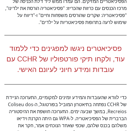
הפסיכיאטריים המזיקים. הם עמדו ממש ליד דלת הכניסה של
מרכז הכנסים עם כרזות שהכריזו: "פסיכיאטריה הורסת את ילדינו",
"פסיכיאטריה: שקרים שהורסים משפחות וחיים" ו-"דיווח על
שימוש לרעה בתרופות פסיכיאטריות על ילדים".
פסיכיאטרים ניגשו למפגינים כדי ללמוד
עוד, ולקחו תיקי פורטפוליו של CCHR עם
עובדות ומידע חיוני לעיונם האישי.
כדי לוודא שהעובדות והמידע זמינים למקומיים, התערוכה הניידת
של CCHR נפתחה בתיאטרון המוביל בפורטוגל, ה-Coliseu dos
Recreios, במשך שבעה ימים. התערוכה חושפת את ההיסטוריה
הברברית של הפסיכיאטריה. ל-WPA גם היתה הקרנת וידיאו
משלהם בכנס שלהם, שכפי שאחד הנוכחים אמר, חקר את