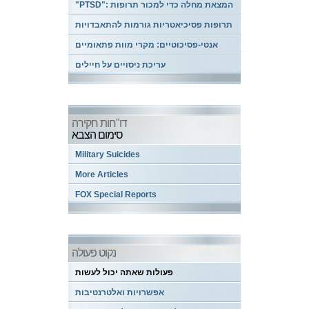
"PTSD": המצאת מחלה כדי למכור תרופות
תרופות פסיכיאטריות גורמות להתאבדויות
אנטי-פסיכוטיים: מקרי מוות פתאומיים
עריכת ניסויים על חיילים
דו"חות חקירה
סימום הצבא
Military Suicides
More Articles
FOX Special Reports
נקוט פעולה
פעולות שאתה יכול לעשות
אפשרויות ואלטרנטיבות