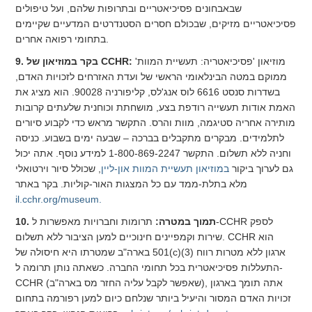
שבאבחונים פסיכיאטריים ובתרופות שלהם, ועל טיפולים
פסיכיאטריים מזיקים, שבכולם חסרים הסטנדרטים המדעיים שקיימים
בתחומי רפואה אחרים.
מוזיאון 'פסיכיאטריה: תעשיית המוות'
9. בקר במוזיאון של CCHR:
ממוקם במטה הבינלאומי הראשי של ועדת האזרחים לזכויות האדם,
בשדרות סנסט 6616 לוס אנג'לס, קליפורניה 90028. הוא מציג את
האמת אודות תעשייה רודפת בצע, מושחתת וכוחנית שלעתים קרובות
מותירה אחריה סטיגמה, מוות והרס. התקשר מראש כדי לקבוע סיורים
לתלמידים. מבקרים מתקבלים בברכה – שבעה ימים בשבוע. כניסה
וחניה ללא תשלום. התקשר
1-800-869-2247
למידע נוסף. אתה יכול
גם לערוך ביקור
במוזיאון תעשיית המוות און-ליין
, שכולל סיור וירטואלי
מלא בתלת-ממד עם כל המצגות האור-קוליות. בקר באתר
il.cchr.org/museum.
10. תמוך במטרה:
תרומות וחברויות מאפשרות ל-CCHR לספק
שירות וקמפיינים חינוכיים למען הציבור ללא תשלום. CCHR הוא
ארגון ללא מטרות רווח
501(c)(3)
בארה"ב שמטרתו היא חיסולה של
התעללות פסיכיאטרית בכל תחומי החברה. כשאתה נותן תרומה ל-
CCHR (שאפשר לקבל עליה החזר מס בארה"ב), אתה תומך בארגון
זכויות האדם המסור והיעיל ביותר שנלחם כיום למען רפורמה בתחום