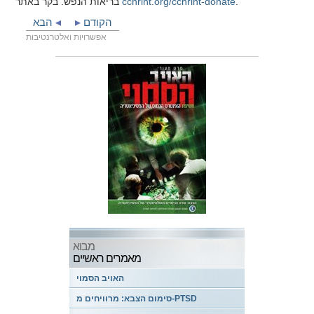
.
cchrint.org/cchrint-donate
בריאות הנפש. בקר באתר
הקודם
הבא
אפשרויות ואלטרנטיבות
מבוא
מאמרים ראשיים
האויב הסמוי
סימום הצבא: מרוויחים מ-PTSD