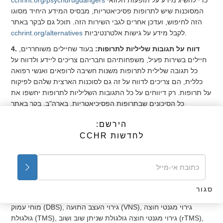
כדי להשיג מידע על תופעות הלוואי
cchrint.org/psychdrugdangers
המסוכנות שיש לתרופות פסיכיאטריות, מבסיס המידע היחיד מסוגו
הזה לחיפוש, ועדכן אחרים לגבי השירות הזה. תוכל גם לבקר באתר
לקבל מידע על גישות אלטרנטיביות.
cchrint.org/alternatives
4. דווח על תגובות שליליות לתרופות:
בעוד שחיילים משוחררים,
חיילים בשירות פעיל, משפחותיהם וחבריהם צריכים ליידע ולדווח על
כל תגובה שלילית לתרופות משנות חשיבה לרופאים ואנשי רפואה
כללית, הם צריכים לדווח על זה גם לסוכנות הארצית שלהם לפיקוח
על תרופות. רק דיווחים על כל התגובות השליליות לתרופות יחשפו את
כל הסיכונים שבתרופות הפסיכיאטריות. בארה"ב, בקר באתר
כדי לדווח על התגובות השליליות האלו או היכנס
fda.gov/medwatch
הירשם:
לקבלת מידע נוסף על תרופות
cchrint.org/psychdrugdangers
ל-
לחדשות CCHR
אלה.
5. דווח על נזקים או ניסויים פסיכיאטריים:
אל תסכים להשתתף
בניסוי פסיכיאטרי כלשהו מאחר ואלה לעתים קרובות יכולים לגרום
לנזק פיזי. רבים מהם ניתנים כדי לטפל ב-"אבחון" שהפסיכיאטרים
אינם יכולים להוכיח את קיומו מבחינה פיזית. למשל, היזהר מכל הליך
סגור
טיפולי במוח, כגון טיפול בהלם חשמלי (שוק חשמלי או ECT), גירוי
מוחי עמוק (DBS), גירוי העצב התועה (VNS), גירוי מגנטי חוצה
גולגולת (TMS), גירוי מגנטי חוצה גולגולת שניתן שוב ושוב (rTMS),