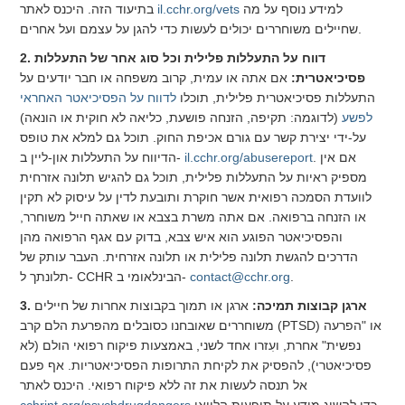
למידע נוסף על מה
il.cchr.org/vets
בתיעוד הזה. היכנס לאתר
שחיילים משוחררים יכולים לעשות כדי להגן על עצמם ועל אחרים.
2. דווח על התעללות פלילית וכל סוג אחר של התעללות
פסיכיאטרית:
אם אתה או עמית, קרוב משפחה או חבר יודעים על
התעללות פסיכיאטרית פלילית, תוכלו
לדווח על הפסיכיאטר האחראי
לפשע
(לדוגמה: תקיפה, הזנחה פושעת, כליאה לא חוקית או הונאה)
על-ידי יצירת קשר עם גורם אכיפת החוק. תוכל גם למלא את טופס
. אם אין
il.cchr.org/abusereport
הדיווח על התעללות און-ליין ב-
מספיק ראיות על התעללות פלילית, תוכל גם להגיש תלונה אזרחית
לוועדת הסמכה רפואית אשר חוקרת ותובעת לדין על עיסוק לא תקין
או הזנחה ברפואה. אם אתה משרת בצבא או שאתה חייל משוחרר,
והפסיכיאטר הפוגע הוא איש צבא, בדוק עם אגף הרפואה מהן
הדרכים להגשת תלונה פלילית או תלונה אזרחית. העבר עותק של
.
contact@cchr.org
תלונתך ל- CCHR הבינלאומי ב-
3. ארגן קבוצות תמיכה:
ארגן או תמוך בקבוצות אחרות של חיילים
משוחררים שאובחנו כסובלים מהפרעת הלם קרב (PTSD) או "הפרעה
נפשית" אחרת, ועִזרו אחד לשני, באמצעות פיקוח רפואי הולם (לא
פסיכיאטרי), להפסיק את לקיחת התרופות הפסיכיאטריות. אף פעם
אל תנסה לעשות את זה ללא פיקוח רפואי. היכנס לאתר