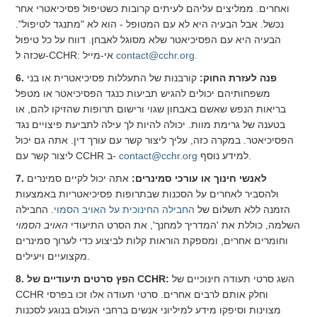
ואחרים. ממליצים עליהם לעיתים קרובות כשטיפול פסיכיאטרי אחר
נכשל. אבל הבעיה היא לא עם המטופל - הוא לא "מתנגד לטיפול".
הבעיה היא עם הפסיכיאטר שלא מסוגל לאבחן. דווח על כל טיפול
contact@cchr.org.
שכזה ל-CCHR: אי-מייל
6. פנה לעזרת החוק:
קורבנות של התעללות פסיכיאטרית או בני
משפחותיהם יכולים להגיש תביעות כנגד הפסיכיאטר או מטפל
בריאות הנפש שאשם באבחון שגוי ורישום תרופות שהזיקו להם, או
בטענה של גרימת מוות. יכולה להיות לך עילה לתביעת פיצויים נגד
הפסיכיאטר. במקרה כזה, עליך ליצור קשר עם עורך דין. אתה גם יכול
למידע נוסף.
contact@cchr.org
ליצור קשר עם CCHR ב-
7. לאנשי חינוך או עורכי סמינרים:
אתה יכול לקיים סמינרים
ולהסביר לאחרים על הסכנות שבתרופות פסיכיאטריות באמצעות
הזמנה ללא תשלום של
החבילה החינוכית על האויב הסמוי
. החבילה
השלמה, כוללת את 'המדריך למחנך', את הסרט התיעודי
האויב הסמוי
וחומרים אחרים, ומספקת הוראות קלות לביצוע כדי לערוך סמינרים
מקצועיים ויעילים.
השג סרטי תעודה חינוכיים של
8. הפץ סרטים תיעודיים של CCHR:
CCHR וחלק אותם לרבים אחרים. סרטי תעודה אלו זכו בפרסי
מצוינות וסיפקו מידע למיליוני אנשים ברחבי העולם בנוגע לסכנות