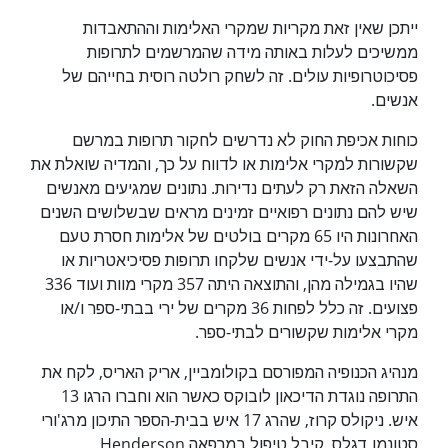
ייתכן שאין זאת מקריות שמקרי האלימות וההתאבדות
ממשיכים לעלות באותה מידה שהמרשמים לתרופות
פסיכוטרופיות עולים. זה לשחק רולטה רוסית בחייהם של
אנשים.
כוחות אכיפת החוק לא נדרשים לחקור תרופות במרשם
שקשורות למקרי אלימות או לדווח על כך, והמדיה שואלת את
השאלה הזאת רק לעתים נדירות. נתונים שמגיעים מאנשים
שיש להם נתונים רפואיים זמינים מראים שבשלושים השנים
האחרונות היו 65 מקרים בולטים של אלימות חסרת טעם
שהתבצעו על-ידי אנשים שלקחו תרופות פסיכיאטריות או
שהיו בגמילה מהן, והתוצאה היתה 357 מקרי מוות ועוד 336
פצועים. זה כלל לפחות 36 מקרים של ירי בבתי-ספר ו/או
מקרי אלימות שקשורים לבתי-ספר.
מנהיג הכנופיה המפורסם בקולומביין, אריק האריס, לקח את
התרופה נוגדת הדיכאון לובוקס כאשר הוא וחברו הרגו 13
איש. ניקולס קרוז, שהרג 17 איש בבית-הספר התיכון מרג'ורי
סטונמן דגלס, קיבל טיפול במרפאה Henderson