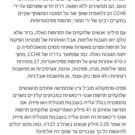
טעם, הם ממשיכים ללא הפוגה. דו"ח חדש שפורסם על-ידי
CCHR הבינלאומית שופך אור על המכנה המשותף שקיים
במקרים רבים של ירי המוני: תרופות פסיכוטרופיות.
עם מיליוני אנשים שלוקחים את התרופות האלה, ברור שלא
כולם יחוו תגובות אלימות. אבל האזהרות של סוכנויות הפיקוח
על תרופות וסמים מאשרות שאחוז מסוים מהאוכלוסייה כן
יחווה תגובות כאלה. כמו שמתועד בדו"ח של CCHR, מתוך
כ-410 אזהרות שיש על תרופות פסיכיאטריות, 27 מזהירות
מפני אלימות, מניה, פסיכוזה, עוינות, אגרסיביות או מחשבות
רצחניות ו-49 מפני נזק-עצמי, או מחשבות אובדניות.
פסיכו-פרמקולוג מוביל ציין שכחמישה אחוזים מהאנשים
שלוקחים תרופות אנטי-דיכאוניות במבחנים קליניים נושרים
מהתוכנית בגלל עלייה בעצבנות מנטלית ו/או פיזית. אם
חמישה אחוזים מ-41 מיליון האמריקאים שלוקחים תרופות
אנטי-דיכאוניות היו חווים עלייה בעצבנות מנטלית ו/או פיזית,
זה אומר 2.05 מיליון אנשים בארה"ב לבדה. כמה מהם יכולים
להיעשות כל-כך עצבניים עד שהם יהיו אלימים?