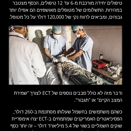
טיפולים יחידה מורכבת מ-6 עד 12 טיפולים, הכסף מצטבר
במהירות. התשלומים של מטופלים מאושפזים הם אפילו יותר
גבוהים, ומביאים לרווח נקי של 120,000 דולר על כל מטופל.
ודבר מזה לא כולל סבבים נוספים של ECT לצורך "שמירת
הורדה ללא תשלום
המצב הקיים" או "תגבור".
כשהם משתמשים בחשמל שעלותו מסתכמת ב-260 דולר,
הפסיכיאטרים האמריקנים שמתמחים ב-ECT יצרו אימפריית
שוקים חשמליים בשווי של 5.4 מיליארד דולר – זה יותר כסף