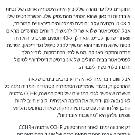
החוקרים גילו עד מהרה שללוביץ היתה היסטוריה ארוכה של נטיות
אובדניות ודיכאון שהוא הסתיר מהמעסיק שלו. הכשרת הטיס שלו
ב-2008 נקטעה עקב "הופעת סימפטומים דיכאוניים חמורים",
אבל הפסיכיאטר שלו אישר לו להמשיך. דיווחים מתועדים מראים
שאחרי שהפך לטייס, הוא הלך ל-40 רופאים שונים כי הוא היה
בטוח שהוא מתעוור והוא המשיך לקבל טיפול נגד דיכאון, הפרעת
חרדה והתקפי פאניקה. ממש לפני ההתרסקות, לוביץ הלך
לפסיכיאטר בבית-החולים של אוניברסיטת דיסלדורף לטיפול
והוכרז בלתי כשיר לעבודה.
אבל שום דבר מזה לא היה ידוע ברבים בימים שלאחר
ההתרסקות, ובעוד שהמדינה הסתחררה בטרגדיה והמדיה נתנה כל
השערה שאפשר לגבי המניעים של טייס המשנה, CCHR גרמניה
לא בזבזה זמן ודרשה את הסיבה האמיתית: לוביץ חייב להיות
קורבן של תרופות פסיכוטרופיות חזקות שאחת מתופעת הלוואי
שצוינו עליהן היא "מחשבות אובדניות".
רק ארבעה ימים לאחר ההתרסקות, CCHR גרמניה ו-CCHR
אוסטריה ארגנו הפגנת מחאה בכנס של איגוד הפסיכיאטרים