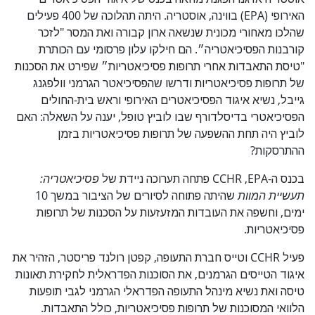
האירופי (EPA) בווינה, אוסטריה. היתה תהלוכה של 400 פעילים
שהלכו מאחורי מכונית שנשאה ארון קבורה ואת המסר "לזכר
קורבנות הפסיכיאטריה״. הם חילקו עלון פרסומי עם הכותרת
"טיסת התאבדות אחרי תרופות פסיכיאטריות״ שפירט את הסכנות
של תרופות פסיכיאטריות ודרשו שהפסיכיאטר הגרמני וולפגנג
גייבל, נשיא איגוד הפסיכיאטרים האירופי וראש בית-החולים
הפסיכיאטרי בדיסלדורף שבו לוביץ טופל, יענה על השאלה: האם
לוביץ היה תחת ההשפעה של תרופות פסיכיאטריות בזמן
ההתרסקות?
בכנס ה-EPA,‏ CCHR פתחה תערוכה ניידת של
פסיכיאטריה:
תעשיית המוות
שהיתה פתוחה לסיורים של הציבור במשך 10
ימים, וחשפה את העובדות המזעזעות על הסכנות של תרופות
פסיכיאטריות.
פעיל CCHR וטייס חברת התעופה, קפטן רולנד פריסטר, הזהיר את
איגוד הטייסים הגרמנים, את הסוכנות הפדראלית לחקירת תאונות
טיסה ואת נשיא מינהל התעופה הפדראלי הגרמני לגבי תופעות
הלוואי המסוכנות של תרופות פסיכיאטריות, כולל התאבדות.