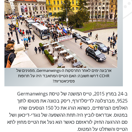
ארבעה ימים לאחר התרסקות ה-Germanwings, מפגינים של
CCHR דרשו תשובה: האם הטייס המתאבד היה על תרופות
פסיכיאטריות?
ב-24 במרץ 2015, טייס המשנה של טיסת Germanwings
9525, מברצלונה לדיסלדורף, ריסק בכוונה את מטוסו לתוך
האלפים הצרפתיים, כשהוא הורג את כל 150 הנוסעים שהיו
במטוס. אנדראס לוביץ היה תחת ההשפעה של נוגדי-דיכאון ושל
סם ההרגעה החזק לוראזפם כאשר הוא נעל את הטייס מחוץ לתא
הטייס והשתלט על המטוס.