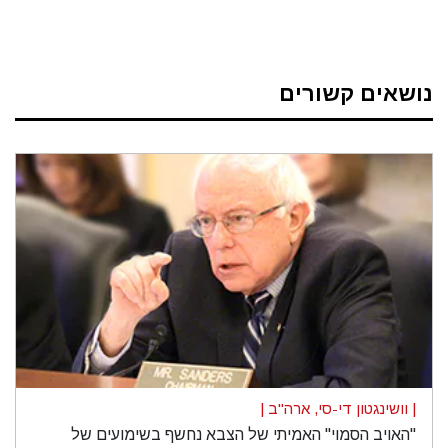
נושאים קשורים
| וושינגטון די-סי, ארה"ב |
"האויב הסמוי" האמיתי של הצבא נחשף בשימועים של